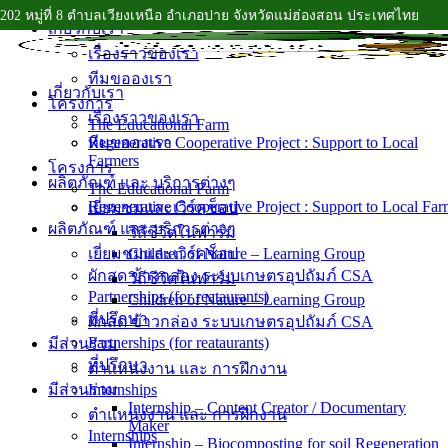
202 หมู่ที่ 8 ตำบลเวียงเหนือ อำเภอปาย จังหวัดแม่ฮ่องสอน ประเทศไทย
Skip
เกี่ยวกับเรา
to
เรื่องราวของเรา
content
ทีมขอองเรา
เกี่ยวกับเรา
โครงการ
เรื่องราวของเรา
The Educational Farm
ทีมขอองเรา
Regenerative Cooperative Project : Support to Local
Farmers
โครงการ
ผลิตภัณฑ์ และ บริการต่างๆ
The Educational Farm
Regenerative Cooperative Project : Support to Local Far
เยี่ยมชมและเวิร์คช็อป
ผลิตภัณฑ์ และ บริการต่างๆ
วิถีชีวิตในฟาร์ม
เยี่ยมชมและเวิร์คช็อป
Children of Nature – Learning Group
ผักสด ข้าวกล่อง ระบบเกษตรอุปถัมภ์ CSA
วิถีชีวิตในฟาร์ม
Partnerships (for reataurants)
Children of Nature – Learning Group
ที่ปรึกษา
ผักสด ข้าวกล่อง ระบบเกษตรอุปถัมภ์ CSA
Partnerships (for reataurants)
มีส่วนร่วม
ที่ปรึกษา
ตำแหน่งงาน และ การฝึกงาน
มีส่วนร่วม
Internships
Internship – Content Creator / Documentary
ตำแหน่งงาน และ การฝึกงาน
Maker
Internships
Internship – Biocomposting for soil Regeneration