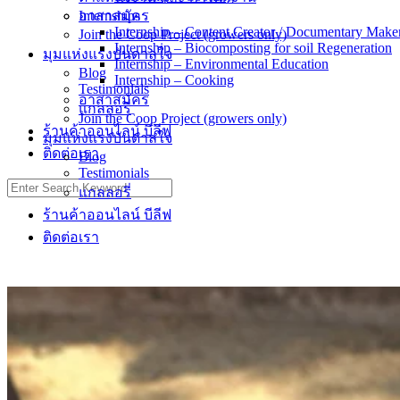
Internships
อาสาสมัคร
Internship – Content Creator / Documentary Make
Join the Coop Project (growers only)
Internship – Biocomposting for soil Regeneration
มุมแห่งแรงบันดาลใจ
Internship – Environmental Education
Blog
Internship – Cooking
Testimonials
อาสาสมัคร
แกลลอรี่
Join the Coop Project (growers only)
ร้านค้าออนไลน์ บีลีฟ
มุมแห่งแรงบันดาลใจ
ติดต่อเรา
Blog
Testimonials
Search
แกลลอรี่
for:
ร้านค้าออนไลน์ บีลีฟ
ติดต่อเรา