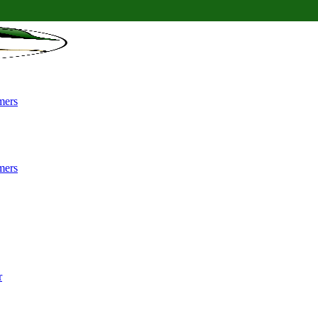
mers
mers
r