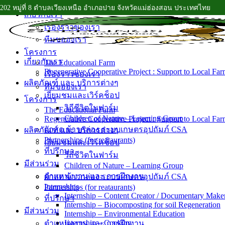
202 หมู่ที่ 8 ตำบลเวียงเหนือ อำเภอปาย จังหวัดแม่ฮ่องสอน ประเทศไทย
Skip
เกี่ยวกับเรา
to
เรื่องราวของเรา
content
ทีมขอองเรา
โครงการ
เกี่ยวกับเรา
The Educational Farm
Regenerative Cooperative Project : Support to Local Far
เรื่องราวของเรา
ผลิตภัณฑ์ และ บริการต่างๆ
ทีมขอองเรา
เยี่ยมชมและเวิร์คช็อป
โครงการ
วิถีชีวิตในฟาร์ม
The Educational Farm
Children of Nature – Learning Group
Regenerative Cooperative Project : Support to Local Far
ผักสด ข้าวกล่อง ระบบเกษตรอุปถัมภ์ CSA
ผลิตภัณฑ์ และ บริการต่างๆ
Partnerships (for reataurants)
เยี่ยมชมและเวิร์คช็อป
ที่ปรึกษา
วิถีชีวิตในฟาร์ม
มีส่วนร่วม
Children of Nature – Learning Group
ตำแหน่งงาน และ การฝึกงาน
ผักสด ข้าวกล่อง ระบบเกษตรอุปถัมภ์ CSA
Internships
Partnerships (for reataurants)
Internship – Content Creator / Documentary Make
ที่ปรึกษา
Internship – Biocomposting for soil Regeneration
มีส่วนร่วม
Internship – Environmental Education
Internship – Cooking
ตำแหน่งงาน และ การฝึกงาน