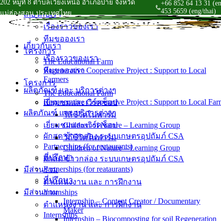
202 หมู่ที่ 8 ตำบลเวียงเหนือ อำเภอปาย จังหวัด
+66 852 64 13 31 (en
Skip
453 5659 (eng/thai)
แม่ฮ่องสอน ประเทศไทย
เกี่ยวกับเรา
to
เรื่องราวของเรา
content
ทีมขอองเรา
เกี่ยวกับเรา
โครงการ
เรื่องราวของเรา
The Educational Farm
ทีมขอองเรา
Regenerative Cooperative Project : Support to Local
Farmers
โครงการ
ผลิตภัณฑ์ และ บริการต่างๆ
The Educational Farm
Regenerative Cooperative Project : Support to Local Far
เยี่ยมชมและเวิร์คช็อป
ผลิตภัณฑ์ และ บริการต่างๆ
วิถีชีวิตในฟาร์ม
เยี่ยมชมและเวิร์คช็อป
Children of Nature – Learning Group
ผักสด ข้าวกล่อง ระบบเกษตรอุปถัมภ์ CSA
วิถีชีวิตในฟาร์ม
Partnerships (for reataurants)
Children of Nature – Learning Group
ที่ปรึกษา
ผักสด ข้าวกล่อง ระบบเกษตรอุปถัมภ์ CSA
Partnerships (for reataurants)
มีส่วนร่วม
ที่ปรึกษา
ตำแหน่งงาน และ การฝึกงาน
มีส่วนร่วม
Internships
Internship – Content Creator / Documentary
ตำแหน่งงาน และ การฝึกงาน
Maker
Internships
Internship – Biocomposting for soil Regeneration